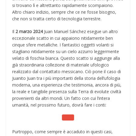
si trovano lì e altrettanto rapidamente scompaiono.
Altro chiaro indizio, sempre che ce ne fosse bisogno,
che non si tratta certo di tecnologia terrestre.
Il
2 marzo 2024
Juan Manuel Sánchez esegue un altro
eccezionale scatto in cui appaiono nitidamente ben
cinque sfere metalliche. I fantastici oggetti volanti si
stagliano nitidamente su un cielo azzurro leggermente
velato di foschia bianca. Questo scatto si aggiunge alla
già straordinaria collezione di materiale ufologico
realizzato dal contattato messicano. Ciò pone il caso di
Juanito Juan tra i più importanti della storia dell’ufologia
moderna, una esperienza che testimonia, ancora di più,
la reale e tangibile presenza sulla Terra di evolute civiltà
provenienti da altri mondi. Un fatto con cui l’intera
umanità, nel prossimo futuro, dovrà fare i conti:
Purtroppo, come sempre è accaduto in questi casi,