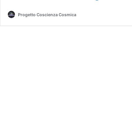
ALTA
FINANZA:
Progetto Coscienza Cosmica
NASCE
UN
FONDO
PER
INVESTIRE
IN
RETROINGEGNE
SU
TECNOLOGIA
ALIENA