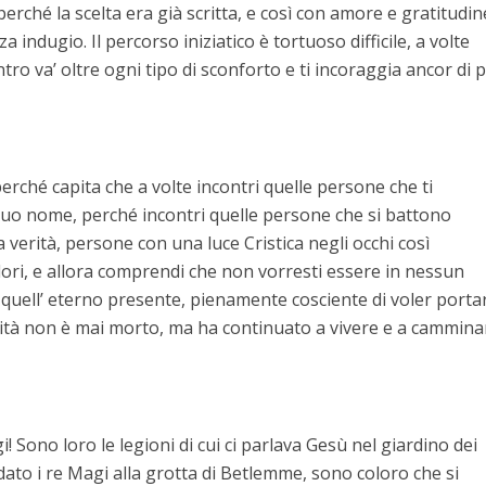
erché la scelta era già scritta, e così con amore e gratitudin
za indugio. Il percorso iniziatico è tortuoso difficile, a volte
ro va’ oltre ogni tipo di sconforto e ti incoraggia ancor di p
erché capita che a volte incontri quelle persone che ti
 tuo nome, perché incontri quelle persone che si battono
a verità, persone con una luce Cristica negli occhi così
ri, e allora comprendi che non vorresti essere in nessun
 in quell’ eterno presente, pienamente cosciente di voler porta
Verità non è mai morto, ma ha continuato a vivere e a cammina
ggi! Sono loro le legioni di cui ci parlava Gesù nel giardino dei
to i re Magi alla grotta di Betlemme, sono coloro che si