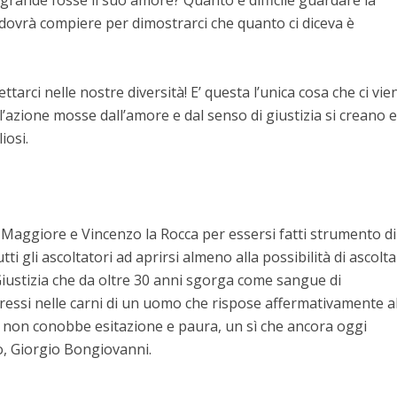
grande fosse il suo amore? Quanto è difficile guardare la
 dovrà compiere per dimostrarci che quanto ci diceva è
rci nelle nostre diversità! E’ questa l’unica cosa che ci vie
l’azione mosse dall’amore e dal senso di giustizia si creano e
iosi.
Maggiore e Vincenzo la Rocca per essersi fatti strumento di
tti gli ascoltatori ad aprirsi almeno alla possibilità di ascolt
ustizia che da oltre 30 anni sgorga come sangue di
ressi nelle carni di un uomo che rispose affermativamente a
e non conobbe esitazione e paura, un sì che ancora oggi
o, Giorgio Bongiovanni.