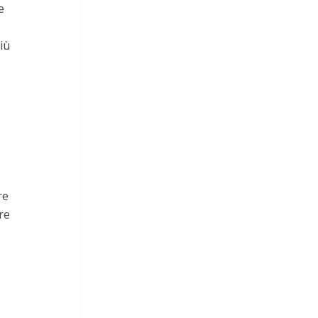
e
iù
re
re