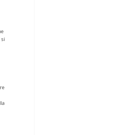
ne
 si
are
lla