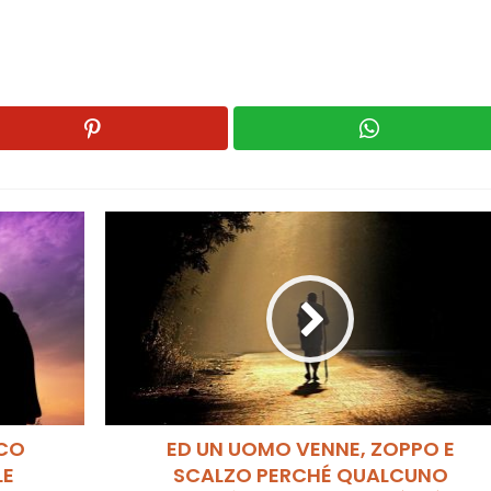
ICO
ED UN UOMO VENNE, ZOPPO E
LE
SCALZO PERCHÉ QUALCUNO