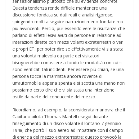
sensazionalismo piuttosto che su evidenze concrete.
Questa tendenza rende difficile mantenere una
discussione fondata su dati reali e analisi rigorose,
spingendo molti a seguire narrazioni meno fondate ma
più avvincenti. Perciò, pur essendo vere le risultanze che
parlano di effetti lesivi avuti da persone in relazione ad
interazioni dirette con mezzi volanti extraterrestri o veri
e propri ET, per poter dire se effettivamente vi sia stata
una volontà malevola da parte dei visitatori
bisognerebbe conoscere a fondo le modalità con cui si
sono verificati tali incidenti. Per essere più chiari, se una
persona tocca la marmitta ancora rovente di
un’automobile appena spenta e si scotta una mano non
possiamo certo dire che vi sia stata una intenzione
ostile da parte del conducente del mezzo.
Ricordiamo, ad esempio, la sconsiderata manovra che il
Capitano pilota Thomas Mantell eseguì durante
l’inseguimento di un disco volante il lontano 7 gennaio
1948, che portò il suo aereo ad impattare con il campo
di energia del mezzo extraterrestre: questo provocò la