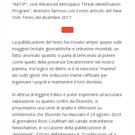
“AATIP”, cioè Advanced Aerospace Threat Identification
Program”, divenuto famoso con il noto articolo del New
York Times del dicembre 2017.
La pubblicazione del testo ha trovato ampio spazio sulle
maggiori testate giornalistiche e televisive mondiali, un
fatto anomalo quando si parla di temi invisi al potere
come quello della presenza Extraterrestre nel nostro
pianeta, ma logico se dietro vi è la nascosta “manina”
dei soliti ignoti che ordiscono trame raffinate per
ingannare i popoli e mantenere il loro dominio.
In attesa di leggere il libro e poter esprimere un’accurata
valutazione su quanto scritto da Elizondo, vi
proponiamo una serie di analisi e riflessioni su
un’intervista che Elizondo ha rilasciato il 24 agosto 2024
al giornalista Ross Coulthart del canale statunitense
NewsNation, in occasione della pubblicazione di
“Imminent”. Il titolo dell’intervista è: “Confessions of a