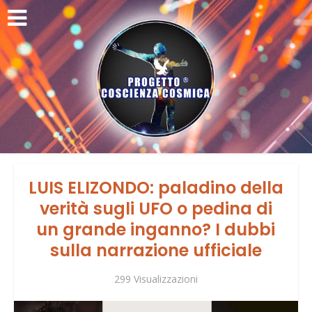
LUIS ELIZONDO: paladino della
verità sugli UFO o pedina di
un grande inganno? I dubbi
sulla narrazione ufficiale
299 Visualizzazioni