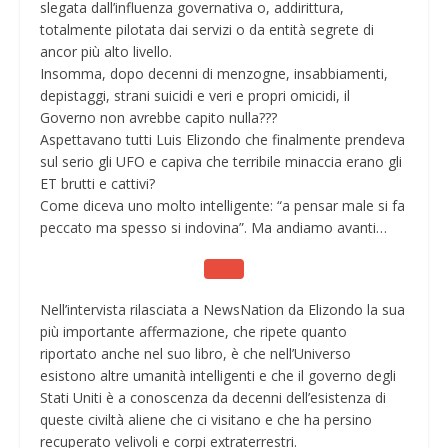
slegata dall’influenza governativa o, addirittura,
totalmente pilotata dai servizi o da entità segrete di
ancor più alto livello.
Insomma, dopo decenni di menzogne, insabbiamenti,
depistaggi, strani suicidi e veri e propri omicidi, il
Governo non avrebbe capito nulla???
Aspettavano tutti Luis Elizondo che finalmente prendeva
sul serio gli UFO e capiva che terribile minaccia erano gli
ET brutti e cattivi?
Come diceva uno molto intelligente: “a pensar male si fa
peccato ma spesso si indovina”. Ma andiamo avanti…
Nell’intervista rilasciata a NewsNation da Elizondo la sua
più importante affermazione, che ripete quanto
riportato anche nel suo libro, è che nell’Universo
esistono altre umanità intelligenti e che il governo degli
Stati Uniti è a conoscenza da decenni dell’esistenza di
queste civiltà aliene che ci visitano e che ha persino
recuperato velivoli e corpi extraterrestri.