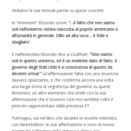
Vediamo le sue testuali parole su questi concetti:
In “Imminent” Elizondo scrive:
“…il fatto che non siamo
soli nell’universo veniva nascosta al popolo americano e
all’umanità in generale. Dillo ad alta voce… è folle e
sbagliato
”.
E nell’intervista Elizondo dice a Coulthart:
“Non siamo
soli in questo universo, ed è un evidente dato di fatto. Il
governo degli Stati Uniti è a conoscenza di questo da
decenni ormai.”
Un’affermazione fatta con una sicurezza
davvero spiazzante, e che conferma ancora una volta
una lunga storia di segretezza del governo su questi
fenomeni, un altro elemento che stride con la sua
affermazione che il Governo USA non avrebbe colto il
pericolo rappresentato dalla presenza ET.
Purtroppo, sia nel libro che durante la recente intervista
con NewsNation, le sue affermazioni si sono di nuovo
incentrate sull’ipotesi della minaccia aliena, per