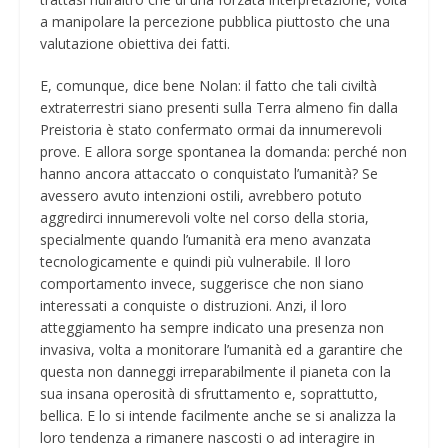
a manipolare la percezione pubblica piuttosto che una
valutazione obiettiva dei fatti.
E, comunque, dice bene Nolan: il fatto che tali civiltà
extraterrestri siano presenti sulla Terra almeno fin dalla
Preistoria è stato confermato ormai da innumerevoli
prove. E allora sorge spontanea la domanda: perché non
hanno ancora attaccato o conquistato l’umanità? Se
avessero avuto intenzioni ostili, avrebbero potuto
aggredirci innumerevoli volte nel corso della storia,
specialmente quando l’umanità era meno avanzata
tecnologicamente e quindi più vulnerabile. Il loro
comportamento invece, suggerisce che non siano
interessati a conquiste o distruzioni. Anzi, il loro
atteggiamento ha sempre indicato una presenza non
invasiva, volta a monitorare l’umanità ed a garantire che
questa non danneggi irreparabilmente il pianeta con la
sua insana operosità di sfruttamento e, soprattutto,
bellica. E lo si intende facilmente anche se si analizza la
loro tendenza a rimanere nascosti o ad interagire in