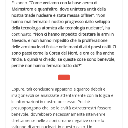
Elizondo.
“Come vediamo con la base aerea di
Malmstrom e quant’altro, dove un’intera unità della
nostra triade nucleare è stata messa offline”.
“Non
hanno mai fermato il nostro progresso dallo sviluppo
della tecnologia atomica alla tecnologia nucleare”,
ha
continuato.
“Non ci hanno impedito di testare le armi in
Nevada, e non hanno impedito che la proliferazione
delle armi nucleari finisse nelle mani di altri paesi ostili. Ci
sono paesi come la Corea del Nord, e ora ce l’ha anche
l’India. E quindi vi chiedo, se queste cose sono benevole,
perché non hanno fermato tutto ciò?”.
Eppure, tali conclusioni appaiono alquanto deboli e
irragionevoli se analizzate attentamente con la logica e
le informazioni in nostro possesso. Poiché
presuppongono che, se le civiltà extraterrestri fossero
benevole, dovrebbero necessariamente intervenire
direttamente nelle azioni umane negative come lo
sviluppo di armi nucleari, in questo caso. Un