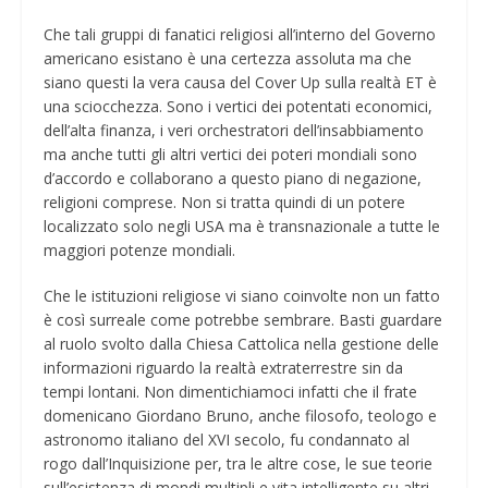
Che tali gruppi di fanatici religiosi all’interno del Governo
americano esistano è una certezza assoluta ma che
siano questi la vera causa del Cover Up sulla realtà ET è
una sciocchezza. Sono i vertici dei potentati economici,
dell’alta finanza, i veri orchestratori dell’insabbiamento
ma anche tutti gli altri vertici dei poteri mondiali sono
d’accordo e collaborano a questo piano di negazione,
religioni comprese. Non si tratta quindi di un potere
localizzato solo negli USA ma è transnazionale a tutte le
maggiori potenze mondiali.
Che le istituzioni religiose vi siano coinvolte non un fatto
è così surreale come potrebbe sembrare. Basti guardare
al ruolo svolto dalla Chiesa Cattolica nella gestione delle
informazioni riguardo la realtà extraterrestre sin da
tempi lontani. Non dimentichiamoci infatti che il frate
domenicano Giordano Bruno, anche filosofo, teologo e
astronomo italiano del XVI secolo, fu condannato al
rogo dall’Inquisizione per, tra le altre cose, le sue teorie
sull’esistenza di mondi multipli e vita intelligente su altri