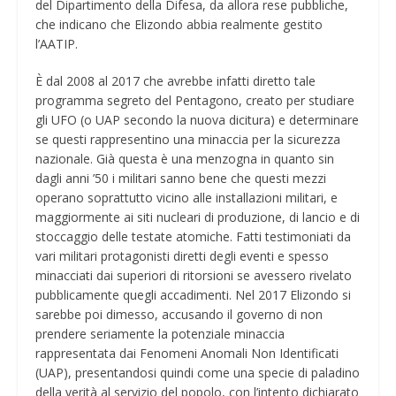
del Dipartimento della Difesa, da allora rese pubbliche,
che indicano che Elizondo abbia realmente gestito
l’AATIP.
È dal 2008 al 2017 che avrebbe infatti diretto tale
programma segreto del Pentagono, creato per studiare
gli UFO (o UAP secondo la nuova dicitura) e determinare
se questi rappresentino una minaccia per la sicurezza
nazionale. Già questa è una menzogna in quanto sin
dagli anni ’50 i militari sanno bene che questi mezzi
operano soprattutto vicino alle installazioni militari, e
maggiormente ai siti nucleari di produzione, di lancio e di
stoccaggio delle testate atomiche. Fatti testimoniati da
vari militari protagonisti diretti degli eventi e spesso
minacciati dai superiori di ritorsioni se avessero rivelato
pubblicamente quegli accadimenti. Nel 2017 Elizondo si
sarebbe poi dimesso, accusando il governo di non
prendere seriamente la potenziale minaccia
rappresentata dai Fenomeni Anomali Non Identificati
(UAP), presentandosi quindi come una specie di paladino
della verità al servizio del popolo, con l’intento dichiarato