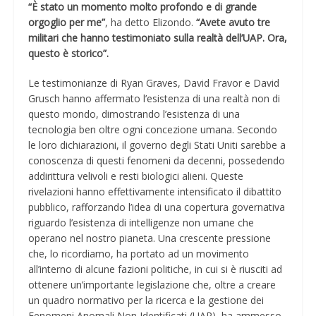
“È stato un momento molto profondo e di grande
orgoglio per me”
, ha detto Elizondo.
“Avete avuto tre
militari che hanno testimoniato sulla realtà dell’UAP. Ora,
questo è storico”.
Le testimonianze di Ryan Graves, David Fravor e David
Grusch hanno affermato l’esistenza di una realtà non di
questo mondo, dimostrando l’esistenza di una
tecnologia ben oltre ogni concezione umana. Secondo
le loro dichiarazioni, il governo degli Stati Uniti sarebbe a
conoscenza di questi fenomeni da decenni, possedendo
addirittura velivoli e resti biologici alieni. Queste
rivelazioni hanno effettivamente intensificato il dibattito
pubblico, rafforzando l’idea di una copertura governativa
riguardo l’esistenza di intelligenze non umane che
operano nel nostro pianeta. Una crescente pressione
che, lo ricordiamo, ha portato ad un movimento
all’interno di alcune fazioni politiche, in cui si è riusciti ad
ottenere un’importante legislazione che, oltre a creare
un quadro normativo per la ricerca e la gestione dei
Fenomeni Anomali Non Identificati (UAP), ha ammesso