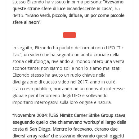
stesso Elizondo ha vissuto in prima persona:
“Avevamo
queste strane sfere di luce incandescente in casa”
, ha
detto.
“Erano verdi, piccole, diffuse, un po’ come piccole
sfere al neon”
.
In seguito, Elizondo ha parlato dell’ormai noto UFO “Tic
Tac”, un video che ha segnato un punto cruciale nella
storia dell’ufologia, rivelando al mondo intero una verità
sconcertante: non siamo soli e non lo siamo mai stati.
Elizondo stesso ha avuto un ruolo chiave nella
divulgazione di questo video nel 2017, anno in cui è
stato reso pubblico, portando ad un rinnovato interesse
globale per il fenomeno degli UFO e sollevando
importanti interrogativi sulla loro origine e natura.
“Novembre 2004: l’USS Nimitz Carrier Strike Group stava
eseguendo quello che chiamavano ‘workup’ al largo della
costa di San Diego. Mentre lo facevano, c’erano due
diversi ‘array radar’ che stavano rilevando questi oggetti